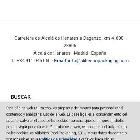
Carretera de Alcalá de Henares a Daganzo, km 4, 600 ·
28806
Alcalá de Henares · Madrid · España
T
. +34 911 045 050 ·
Email
:
info@alibericopackaging.com
BUSCAR
Esta página web utiliza cookies propias y de terceros para personalizar el
contenido y analizar el uso de la web. La base legal es el consentimiento del
usuario, salvo en el caso de las cookies técnicas, que son imprescindibles
para navegar por esta web. El titular de la web, responsable del tratamiento
de las cookies, es Alibérico Food Packaging, S.L.U. y sus datos de contacto
son accesibles en la
Política de Privacidad
. Por favor, haga clic en