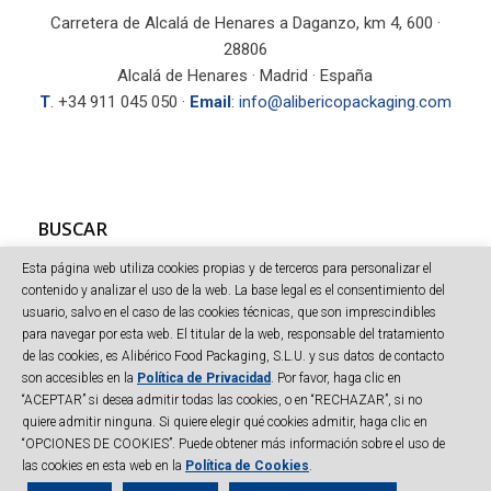
Carretera de Alcalá de Henares a Daganzo, km 4, 600 ·
28806
Alcalá de Henares · Madrid · España
T
. +34 911 045 050 ·
Email
:
info@alibericopackaging.com
BUSCAR
Esta página web utiliza cookies propias y de terceros para personalizar el
contenido y analizar el uso de la web. La base legal es el consentimiento del
usuario, salvo en el caso de las cookies técnicas, que son imprescindibles
para navegar por esta web. El titular de la web, responsable del tratamiento
de las cookies, es Alibérico Food Packaging, S.L.U. y sus datos de contacto
son accesibles en la
Política de Privacidad
. Por favor, haga clic en
“ACEPTAR” si desea admitir todas las cookies, o en “RECHAZAR”, si no
© Copyright Alibérico Packaging - Todos los derechos reservados
quiere admitir ninguna. Si quiere elegir qué cookies admitir, haga clic en
Mapa web
|
Aviso legal
|
Política de Privacidad
|
Cookies
|
Código
“OPCIONES DE COOKIES”. Puede obtener más información sobre el uso de
Conducta
|
las cookies en esta web en la
Política de Cookies
.